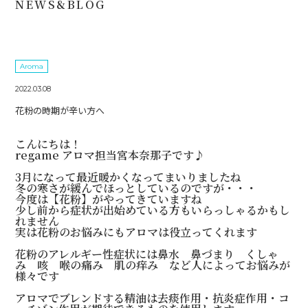
NEWS&BLOG
Aroma
2022.03.08
花粉の時期が辛い方へ
こんにちは！
regame アロマ担当宮本奈那子です♪
3月になって最近暖かくなってまいりましたね
冬の寒さが緩んでほっとしているのですが・・・
今度は【花粉】がやってきていますね
少し前から症状が出始めている方もいらっしゃるかもし
れません
実は花粉のお悩みにもアロマは役立ってくれます
花粉のアレルギー性症状には鼻水 鼻づまり くしゃ
み 咳 喉の痛み 肌の痒み など人によってお悩みが
様々です
アロマでブレンドする精油は去痰作用・抗炎症作用・コ