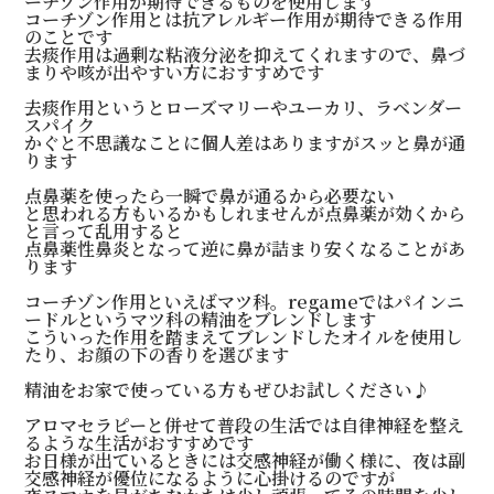
ーチゾン作用が期待できるものを使用します
コーチゾン作用とは抗アレルギー作用が期待できる作用
のことです
去痰作用は過剰な粘液分泌を抑えてくれますので、鼻づ
まりや咳が出やすい方におすすめです
去痰作用というとローズマリーやユーカリ、ラベンダー
スパイク
かぐと不思議なことに個人差はありますがスッと鼻が通
ります
点鼻薬を使ったら一瞬で鼻が通るから必要ない
と思われる方もいるかもしれませんが点鼻薬が効くから
と言って乱用すると
点鼻薬性鼻炎となって逆に鼻が詰まり安くなることがあ
ります
コーチゾン作用といえばマツ科。regameではパインニ
ードルというマツ科の精油をブレンドします
こういった作用を踏まえてブレンドしたオイルを使用し
たり、お顔の下の香りを選びます
精油をお家で使っている方もぜひお試しください♪
アロマセラピーと併せて普段の生活では自律神経を整え
るような生活がおすすめです
お日様が出ているときには交感神経が働く様に、夜は副
交感神経が優位になるように心掛けるのですが