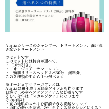
Aujuaシリーズのシャンプー、トリートメント、洗い流
さないトリートメント
のセットです
このセットには特典が選べて、
・「10%引き」
・「オージュア サマーコフレ」
・「頭筋リリースヘッドスパ30分 無料券」
この３種類の中から１つ選べます
※オージュアサマーコフレとは
Aujuaは毎年違う夏限定アイテムを作ります
日焼け止めやヘアケアアイテムなど様々です
そして今年は「スカルプケア」になります
その内容は
・夏の地肌のニオイを解消できる炭酸シャンプー
・地肌の老化を防ぎ、次生えてくる髪をキレイにするト