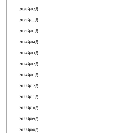
2026年02月
2025年11月
2025年01月
2024年04月
2024年03月
2024年02月
2024年01月
2023年12月
2023年11月
2023年10月
2023年09月
2023年08月