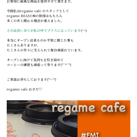
お客様に最高な商品を提供させて頂きます。
今回私はregame cafe のスタッフとして
regame.REASONの皆様はもちろん
多くの方と関わる機会が増えました。
その出会い全てが私の中でプラスになっています
(^^)
本当にオープン出来るのか不安に感じた事も
たくさんありますが、
たくさんの方々に支えられて毎日頑張れています。
オープンに向けて気持ちを引き締めて
コーヒーの練習も頑張って参ります(*´꒳`*)
ご来店お待ちしております(*^^*)
regame cafe おさだ♡