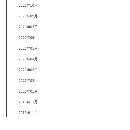
2020年10月
2020年09月
2020年07月
2020年06月
2020年05月
2020年04月
2020年03月
2020年02月
2020年01月
2019年12月
2019年11月